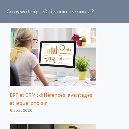
O
Copywriting
Qui sommes-nous ?
ERP et CRM : différences, avantages
et lequel choisir
6 août 2026