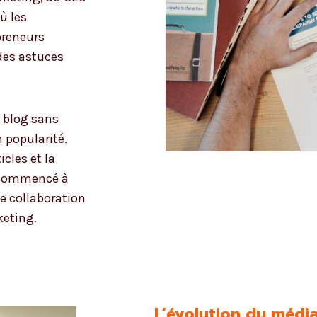
où les
preneurs
 des astuces
 blog sans
 popularité.
icles et la
a commencé à
e collaboration
keting.
L’évolution du médi