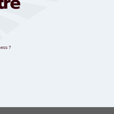
tre
ness ?