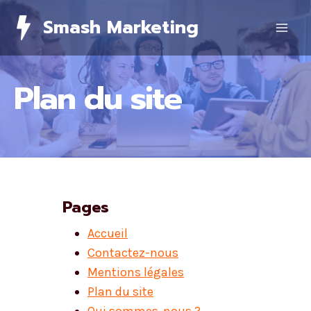
Skip
Smash Marketing
to
content
Plan du site
Pages
Accueil
Contactez-nous
Mentions légales
Plan du site