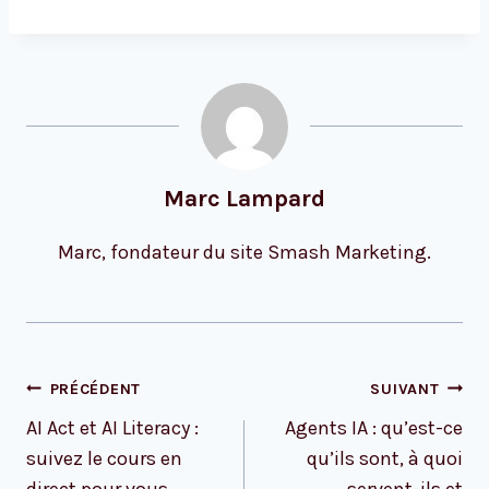
Marc Lampard
Marc, fondateur du site Smash Marketing.
Navigation
PRÉCÉDENT
SUIVANT
de
AI Act et AI Literacy :
Agents IA : qu’est-ce
l’article
suivez le cours en
qu’ils sont, à quoi
direct pour vous
servent-ils et