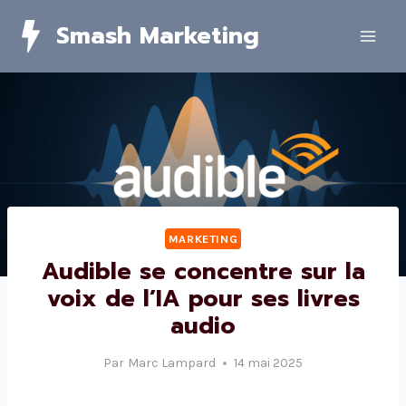
Skip
Smash Marketing
to
content
MARKETING
Audible se concentre sur la
voix de l’IA pour ses livres
audio
Par
Marc Lampard
14 mai 2025