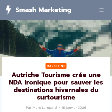
Skip
Smash Marketing
to
content
MARKETING
Autriche Tourisme crée une
NDA ironique pour sauver les
destinations hivernales du
surtourisme
Par
Marc Lampard
16 janvier 2026