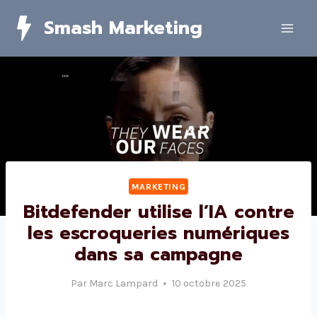
Skip
Smash Marketing
to
content
MARKETING
Bitdefender utilise l’IA contre
les escroqueries numériques
dans sa campagne
Par
Marc Lampard
10 octobre 2025