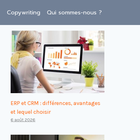
O
Copywriting
Qui sommes-nous ?
ERP et CRM : différences, avantages
et lequel choisir
6 août 2026