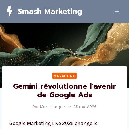
Skip
Smash Marketing
to
content
MARKETING
Gemini révolutionne l’avenir
de Google Ads
Par
Marc Lampard
25 mai 2026
Google Marketing Live 2026 change le