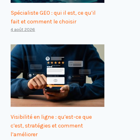
Spécialiste GEO : qui il est, ce qu’il
fait et comment le choisir
4 août 2026
Visibilité en ligne : qu’est-ce que
c’est, stratégies et comment
l’améliorer