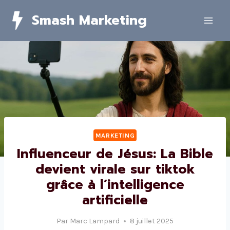
Skip
Smash Marketing
to
content
MARKETING
Influenceur de Jésus: La Bible
devient virale sur tiktok
grâce à l’intelligence
artificielle
Par
Marc Lampard
8 juillet 2025