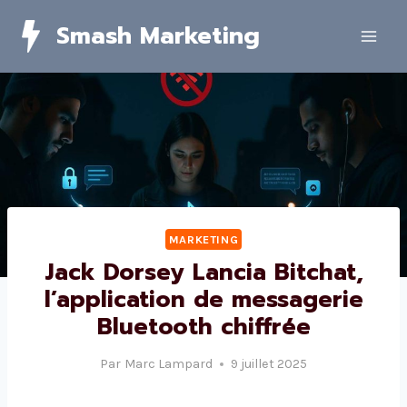
Skip
Smash Marketing
to
content
MARKETING
Jack Dorsey Lancia Bitchat,
l’application de messagerie
Bluetooth chiffrée
Par
Marc Lampard
9 juillet 2025