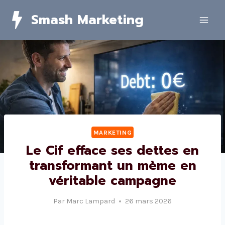
Skip
Smash Marketing
to
content
MARKETING
Le Cif efface ses dettes en
transformant un mème en
véritable campagne
Par
Marc Lampard
26 mars 2026