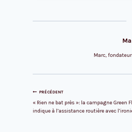
Ma
Marc, fondateur
Navigation
PRÉCÉDENT
de
« Rien ne bat près »: la campagne Green F
l’article
indique à l’assistance routière avec l’ironi