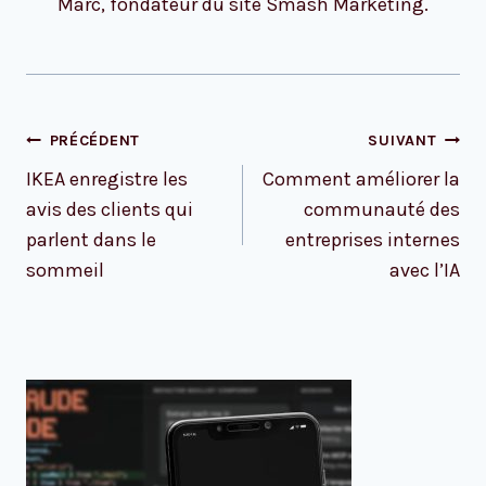
Marc, fondateur du site Smash Marketing.
Navigation
PRÉCÉDENT
SUIVANT
de
IKEA enregistre les
Comment améliorer la
l’article
avis des clients qui
communauté des
parlent dans le
entreprises internes
sommeil
avec l’IA