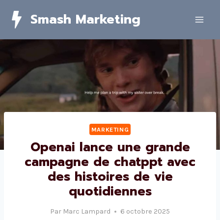
Skip
Smash Marketing
to
content
MARKETING
Openai lance une grande
campagne de chatppt avec
des histoires de vie
quotidiennes
Par
Marc Lampard
6 octobre 2025