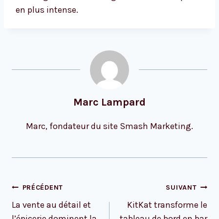
en plus intense.
Marc Lampard
Marc, fondateur du site Smash Marketing.
Navigation
PRÉCÉDENT
SUIVANT
de
La vente au détail et
KitKat transforme le
l’article
l’épicerie dominent la
tableau de bord en bar