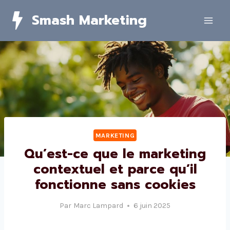
Skip
Smash Marketing
to
content
MARKETING
Qu’est-ce que le marketing
contextuel et parce qu’il
fonctionne sans cookies
Par
Marc Lampard
6 juin 2025