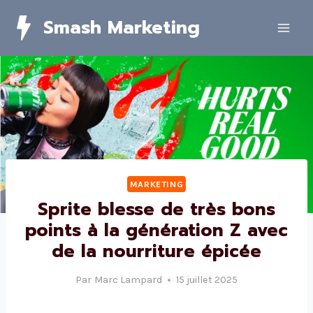
Skip
Smash Marketing
to
content
MARKETING
Sprite blesse de très bons
points à la génération Z avec
de la nourriture épicée
Par
Marc Lampard
15 juillet 2025