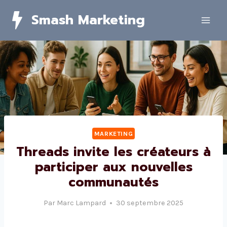
Skip
Smash Marketing
to
content
MARKETING
Threads invite les créateurs à
participer aux nouvelles
communautés
Par
Marc Lampard
30 septembre 2025