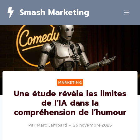
Skip
Smash Marketing
to
content
MARKETING
Une étude révèle les limites
de l’IA dans la
compréhension de l’humour
Par
Marc Lampard
25 novembre 2025