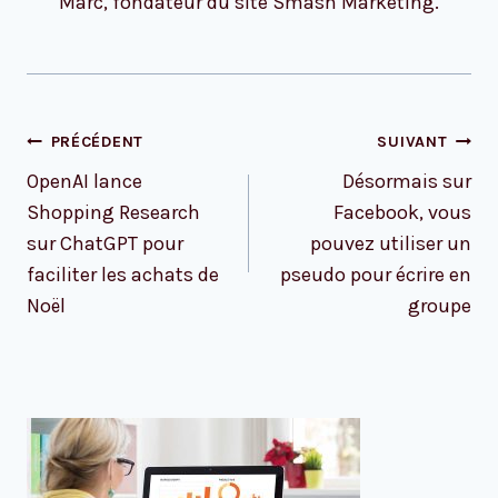
Marc, fondateur du site Smash Marketing.
Navigation
PRÉCÉDENT
SUIVANT
de
OpenAI lance
Désormais sur
l’article
Shopping Research
Facebook, vous
sur ChatGPT pour
pouvez utiliser un
faciliter les achats de
pseudo pour écrire en
Noël
groupe