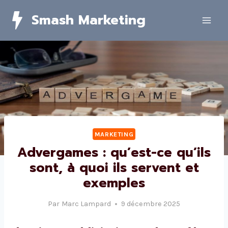
Skip
Smash Marketing
to
content
MARKETING
Advergames : qu’est-ce qu’ils
sont, à quoi ils servent et
exemples
Par
Marc Lampard
9 décembre 2025