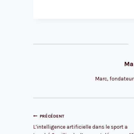
Ma
Marc, fondateur
Navigation
PRÉCÉDENT
de
L’intelligence artificielle dans le sport a
l’article