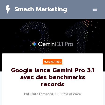
Skip
Smash Marketing
to
content
MARKETING
Google lance Gemini Pro 3.1
avec des benchmarks
records
Par
Marc Lampard
20 février 2026