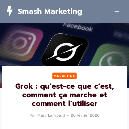
Skip
Smash Marketing
to
content
MARKETING
Grok : qu’est-ce que c’est,
comment ça marche et
comment l’utiliser
Par
Marc Lampard
20 février 2026