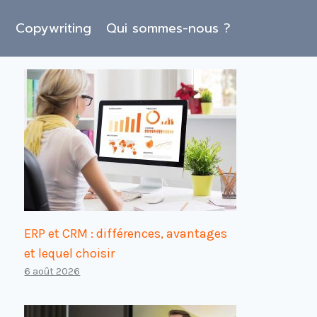
O
Copywriting
Qui sommes-nous ?
ERP et CRM : différences, avantages
et lequel choisir
6 août 2026