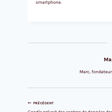
smartphone.
Ma
Marc, fondateur
Navigation
PRÉCÉDENT
de
Google prévoit des centres de données da