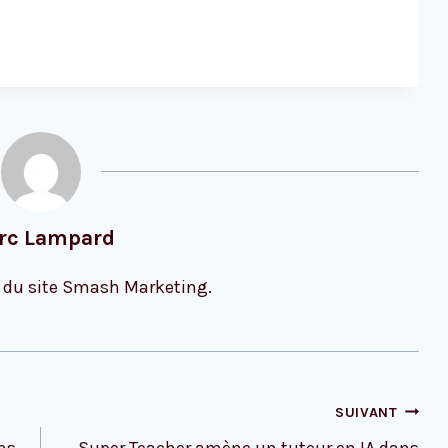
rc Lampard
 du site Smash Marketing.
SUIVANT
ns
Super Teacher amène un tuteur en IA dans