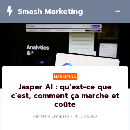
Skip
Smash Marketing
to
content
MARKETING
Jasper AI : qu’est-ce que
c’est, comment ça marche et
coûte
Par
Marc Lampard
16 juin 2026