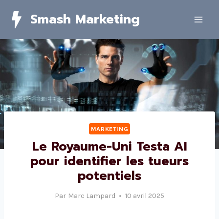
Skip
Smash Marketing
to
content
MARKETING
Le Royaume-Uni Testa AI
pour identifier les tueurs
potentiels
Par
Marc Lampard
10 avril 2025