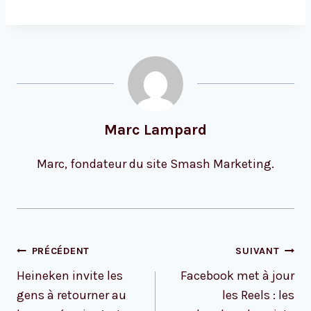
Marc Lampard
Marc, fondateur du site Smash Marketing.
Navigation
PRÉCÉDENT
SUIVANT
de
Heineken invite les
Facebook met à jour
l’article
gens à retourner au
les Reels : les