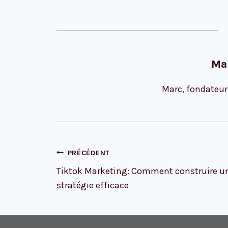
Ma
Marc, fondateur
Navigation
PRÉCÉDENT
de
Tiktok Marketing: Comment construire u
l’article
stratégie efficace