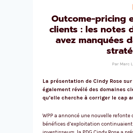
Outcome-pricing 
clients : les note
avez manquées da
strat
Par
Marc 
La présentation de Cindy Rose su
également révélé des domaines clé
qu’elle cherche à corriger le cap 
WPP a annoncé une nouvelle refonte de
bénéfices d’exploitation continuaient
investisseurs, la PDG Cindy Rose a pré