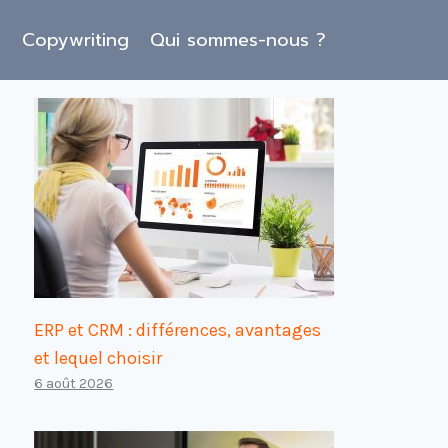
O
Copywriting
Qui sommes-nous ?
ERP et CRM : différences, avantages
et lequel choisir
6 août 2026