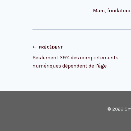
Marc, fondateur
Navigation
PRÉCÉDENT
de
Seulement 39% des comportements
l’article
numériques dépendent de l’âge
© 2026 Sm