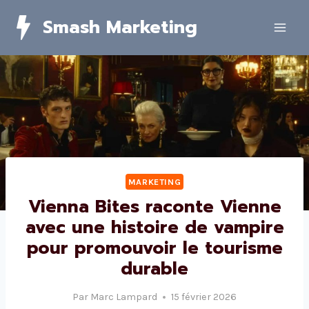
Skip
Smash Marketing
to
content
MARKETING
Vienna Bites raconte Vienne
avec une histoire de vampire
pour promouvoir le tourisme
durable
Par
Marc Lampard
15 février 2026