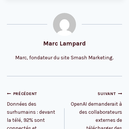
Marc Lampard
Marc, fondateur du site Smash Marketing.
Navigation
PRÉCÉDENT
SUIVANT
de
Données des
OpenAI demanderait à
l’article
surhumains : devant
des collaborateurs
la télé, 92% sont
externes de
connectés et
télécharger des