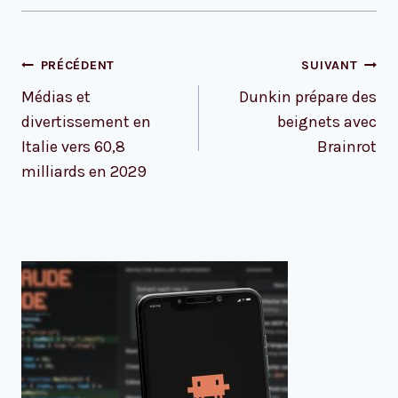
Navigation
PRÉCÉDENT
SUIVANT
de
Médias et
Dunkin prépare des
l’article
divertissement en
beignets avec
Italie vers 60,8
Brainrot
milliards en 2029