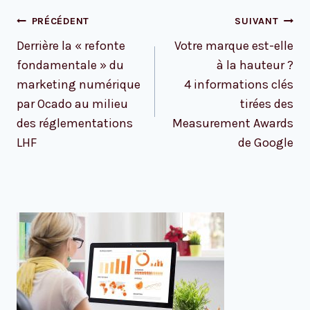
Navigation
PRÉCÉDENT
SUIVANT
de
Derrière la « refonte
Votre marque est-elle
l’article
fondamentale » du
à la hauteur ?
marketing numérique
4 informations clés
par Ocado au milieu
tirées des
des réglementations
Measurement Awards
LHF
de Google