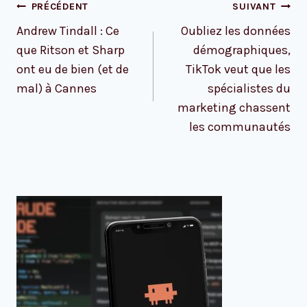
Navigation
PRÉCÉDENT
SUIVANT
de
Andrew Tindall : Ce
Oubliez les données
l’article
que Ritson et Sharp
démographiques,
ont eu de bien (et de
TikTok veut que les
mal) à Cannes
spécialistes du
marketing chassent
les communautés